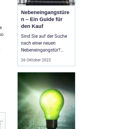
Nebeneingangstüre
n – Ein Guide für
den Kauf
e
so
Sind Sie auf der Suche
nach einer neuen
,
Nebeneingangstür?
Wenn ja, fragen Sie sich
26 Oktober 2022
vielleicht, welche
Faktoren Sie bei Ihrem
Kauf berücksichtigen
sollten. In diesem
Blogbeitrag geben wir
Ihnen einen Überblick
über die verschiedenen
Arten von Nebenein...