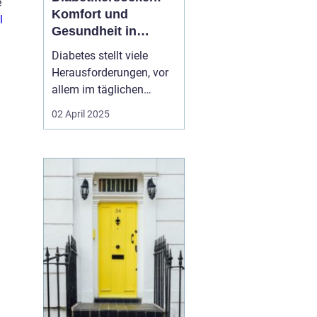
e
Komfort und
l
Gesundheit in
Einem
Diabetes stellt viele
Herausforderungen, vor
allem im täglichen
Leben. Eine davon ist die
02 April 2025
richtige Pflege der Füße,
denn schlecht
durchblutete
Fußbereiche sind
anfällig für
Verletzungen.
Diabetikersocken sind
speziell ...