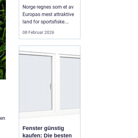
kysten
Norge regnes som et av
Europas mest attraktive
land for sportsfiske.
Lang kystlinje, rent hav,
08 Februar 2026
stabile bestander og lett
tilgang til gode
fiskeplasser gjør landet
til et naturlig valg for
tyske og andre
europeiske fiskere.
Mange reiser hit år etter
å...
een
Fenster günstig
kaufen: Die besten