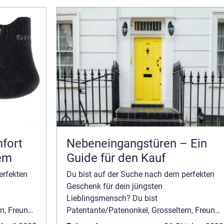
fort
Nebeneingangstüren – Ein
nem
Guide für den Kauf
erfekten
Du bist auf der Suche nach dem perfekten
Geschenk für dein jüngsten
Lieblingsmensch? Du bist
n, Freunde
Patentante/Patenonkel, Grosseltern, Freunde
n Kindes,
oder sonst Verwandte eines kleinen Kindes,