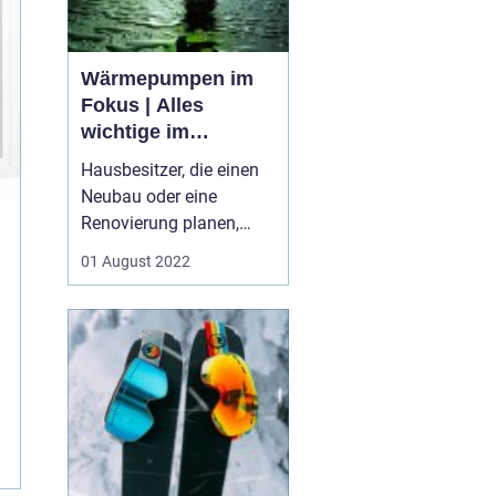
Wärmepumpen im
Fokus | Alles
wichtige im
Überblick
Hausbesitzer, die einen
Neubau oder eine
Renovierung planen,
stehen oft vor der
01 August 2022
Entscheidung, welche Art
von Heizsystem sie
wünschen. In vielen
Fällen entscheiden sie
sich dafür, völlig
unabhängig von fossilen
Brennstoffen wie Öl, Gas
oder Kohle zu s...