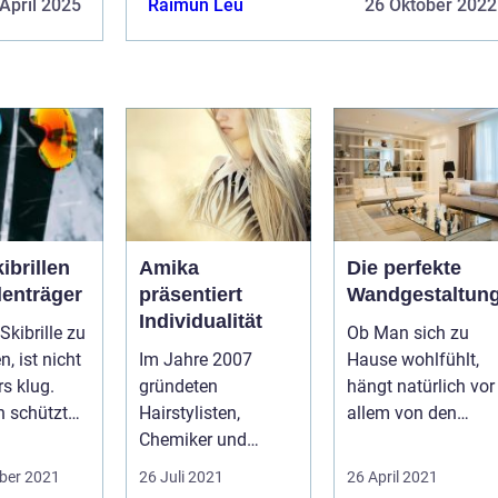
April 2025
Raimun Leu
26 Oktober 2022
suchst ein
welches Geburtstag hat? Oder du suchst ein
Weihnachtsgeschenk? Dann fi...
ibrillen
Amika
Die perfekte
llenträger
präsentiert
Wandgestaltun
Individualität
Skibrille zu
Ob Man sich zu
n, ist nicht
Im Jahre 2007
Hause wohlfühlt,
s klug.
gründeten
hängt natürlich vor
 schützt
Hairstylisten,
allem von den
or zahlre...
Chemiker und
Menschen ab, mit
Produktenthusiaste
denen man
ber 2021
26 Juli 2021
26 April 2021
n die Produktserie
zusamme...