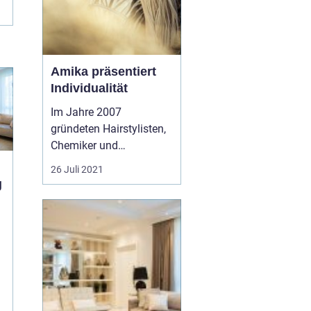
Amika präsentiert
Individualität
Im Jahre 2007
gründeten Hairstylisten,
Chemiker und
Produktenthusiasten die
26 Juli 2021
Produktserie Amika.
g
2015 hielt Amika Einzug
in New Yorker
Friseursalons, wie zum
Beispiel mit dem
Amika
Glätteisen
. Die
Fabrikate...