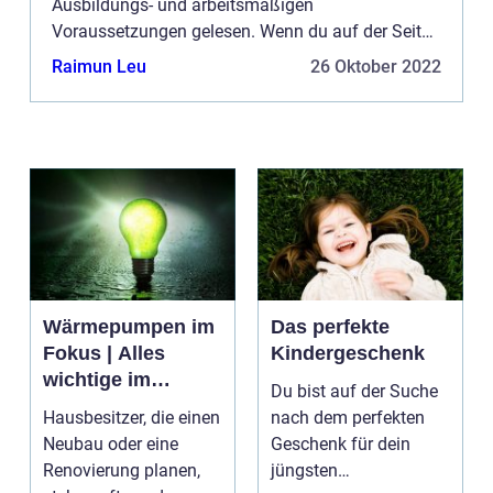
Ausbildungs- und arbeitsmäßigen
Voraussetzungen gelesen. Wenn du auf der Seite
werben möchtest, haben wir mehrere
Raimun Leu
26 Oktober 2022
Möglichkeiten. Bannerwerbung ist nur eine der
Möglich...
Wärmepumpen im
Das perfekte
Fokus | Alles
Kindergeschenk
wichtige im
Du bist auf der Suche
Überblick
Hausbesitzer, die einen
nach dem perfekten
Neubau oder eine
Geschenk für dein
Renovierung planen,
jüngsten