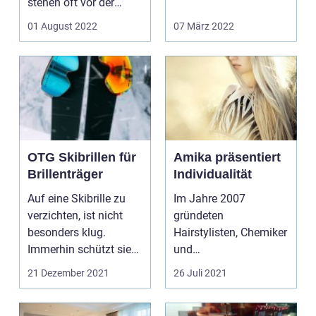
stehen oft vor der
Lieblingsmensch? Du
Entscheidung,
bist Patenta...
01 August 2022
07 März 2022
welche...
OTG Skibrillen für
Amika präsentiert
Brillenträger
Individualität
Auf eine Skibrille zu
Im Jahre 2007
verzichten, ist nicht
gründeten
besonders klug.
Hairstylisten, Chemiker
Immerhin schützt sie
und
uns vor zahlre...
Produktenthusiasten
21 Dezember 2021
26 Juli 2021
die Produktserie
Amika. 2015...